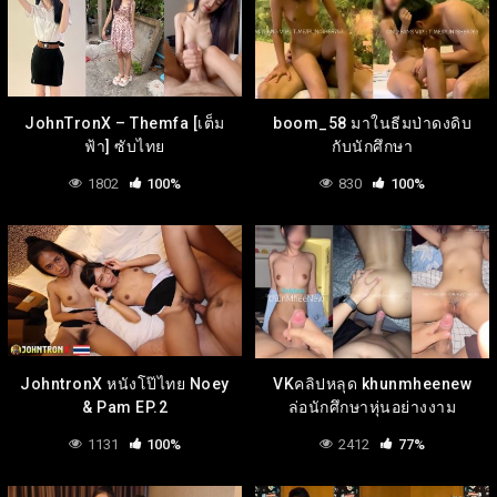
JohnTronX – Themfa [เต็ม
boom_58 มาในธีมป่าดงดิบ
ฟ้า] ซับไทย
กับนักศึกษา
1802
100%
830
100%
JohntronX หนังโป๊ไทย Noey
VKคลิปหลุด khunmheenew
& Pam EP.2
ล่อนักศึกษาหุ่นอย่างงาม
1131
100%
2412
77%