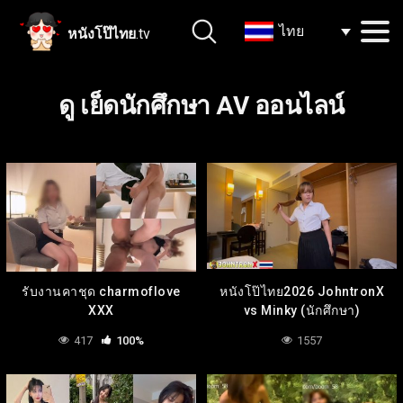
ไทย
หนังโป๊ไทย
.tv
ดู เย็ดนักศึกษา AV ออนไลน์
รับงานคาชุด charmoflove
หนังโป๊ไทย2026 JohntronX
XXX
vs Minky (นักศึกษา)
417
100%
1557