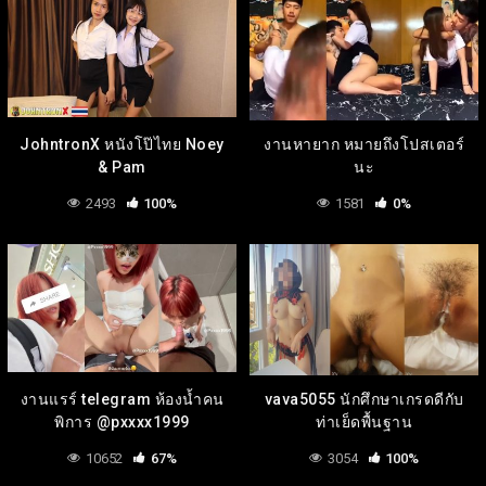
JohntronX หนังโป๊ไทย Noey
งานหายาก หมายถึงโปสเตอร์
& Pam
นะ
2493
100%
1581
0%
งานแรร์ telegram ห้องน้ำคน
vava5055 นักศึกษาเกรดดีกับ
พิการ @pxxxx1999
ท่าเย็ดพื้นฐาน
10652
67%
3054
100%